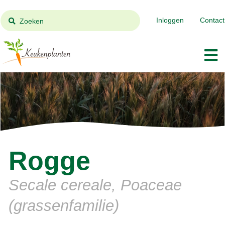
Inloggen
Contact
Zoeken
Rogge
Secale cereale, Poaceae
(grassenfamilie)