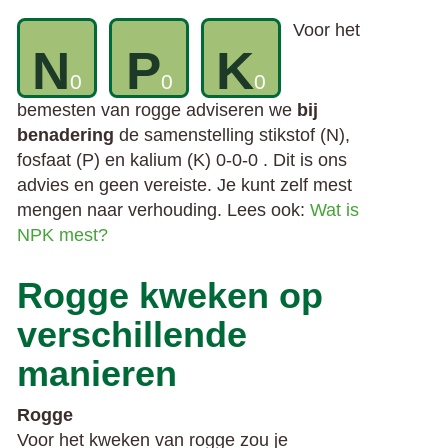
Voor het
N
P
K
0
0
0
bemesten van rogge adviseren we
bij
benadering
de samenstelling stikstof (N),
fosfaat (P) en kalium (K) 0-0-0 . Dit is ons
advies en geen vereiste. Je kunt zelf mest
mengen naar verhouding. Lees ook:
Wat is
NPK mest?
Rogge kweken op
verschillende
manieren
Rogge
Voor het kweken van rogge zou je