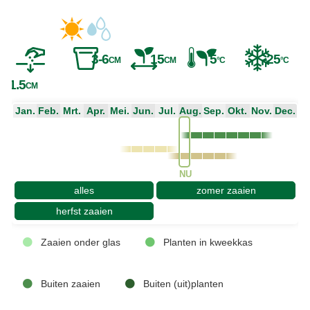
3-6
15
5
-25
CM
CM
°C
°C
1.5
CM
Jan.
Feb.
Mrt.
Apr.
Mei.
Jun.
Jul.
Aug.
Sep.
Okt.
Nov.
Dec.
NU
alles
zomer zaaien
herfst zaaien
Zaaien onder glas
Planten in kweekkas
Buiten zaaien
Buiten (uit)planten