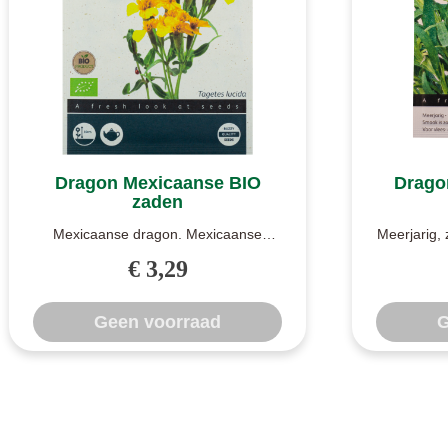
Dragon Mexicaanse BIO
Drago
zaden
Mexicaanse dragon. Mexicaanse
Meerjarig,
dragon is zo wel vers als gedroogd te
is een voo
€ 3,29
bereide..
Geen voorraad
G