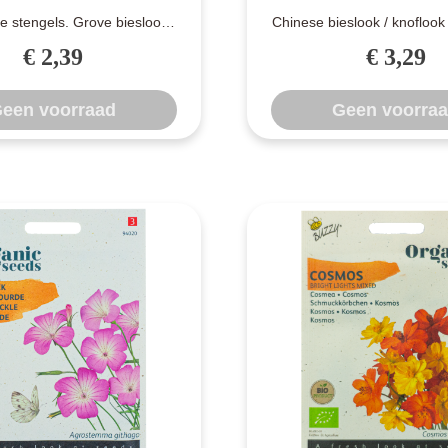
ke stengels. Grove bieslook
Chinese bieslook / knoflook
 volle zon een grotere kans..
loof van Chinese bieslook h
€ 2,39
€ 3,29
een voorraad
Geen voorra