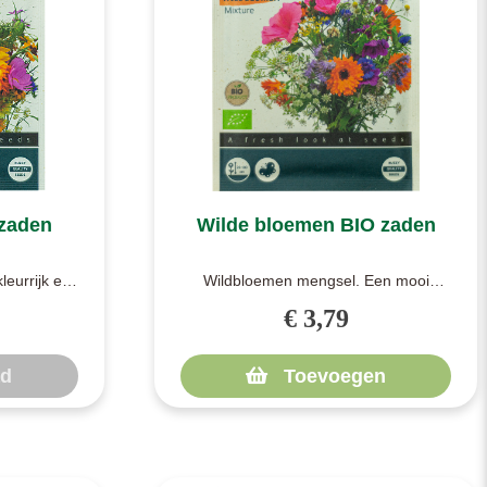
zaden
Wilde bloemen BIO zaden
leurrijk en
Wildbloemen mengsel. Een mooi
aarmee je
mengsel van prachtige, wilde bloemen
€ 3,79
voor in ..
ad
Toevoegen