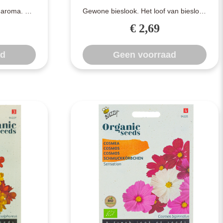
 aroma. Het
Gewone bieslook. Het loof van bieslook
eeft een ..
heeft een sterk aroma. De smaak en
€ 2,69
g..
ad
Geen voorraad