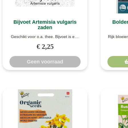
Bijvoet Artemisia vulgaris
Bolder
zaden
Geschikt voor o.a. thee. Bijvoet is een
Rijk bloeie
veelvoorkomende plant in het wild, ..
voor best
€ 2,25
Geen voorraad