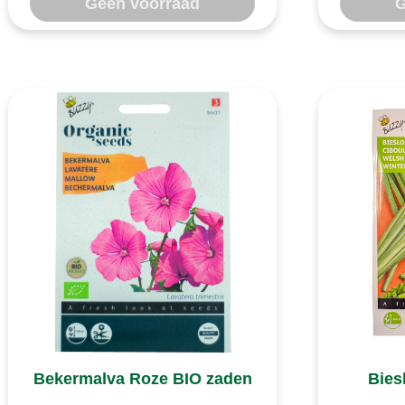
Geen voorraad
G
Bekermalva Roze BIO zaden
Bies