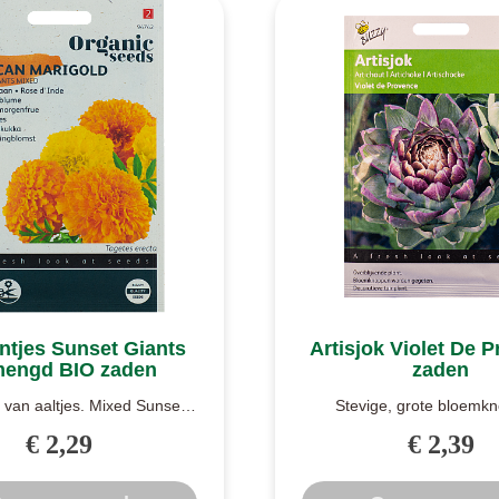
ntjes Sunset Giants
Artisjok Violet De 
engd BIO zaden
zaden
r van aaltjes. Mixed Sunset
Stevige, grote bloemk
een hoge afrikaan, gemengd
Artisjokken zijn een iet
€ 2,29
€ 2,39
i..
bekende groen..