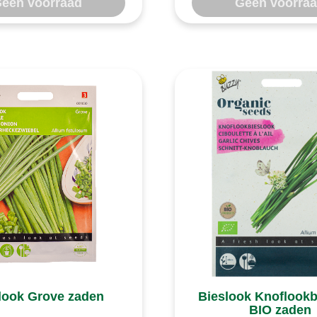
een voorraad
Geen voorra
look Grove zaden
Bieslook Knoflookb
BIO zaden