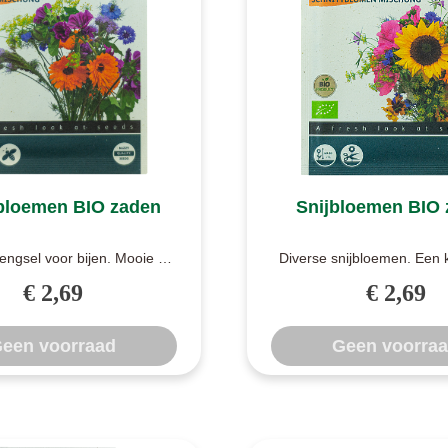
 bloemen BIO zaden
Snijbloemen BIO 
ngsel voor bijen. Mooie en
Diverse snijbloemen. Een k
lijke bloemetjes voor bijen
vrolijk bloemenmengsel w
€ 2,69
€ 2,69
en..
een..
een voorraad
Geen voorra