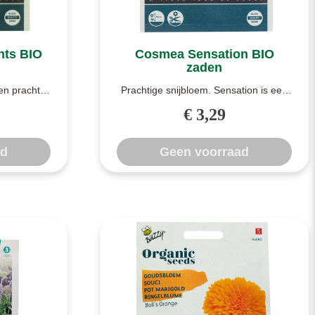
hts BIO
Cosmea Sensation BIO
zaden
n prachtig
Prachtige snijbloem. Sensation is een
oranje en
mooie Cosmea welke het ook goed
€ 3,29
doet ..
ad
Geen voorraad