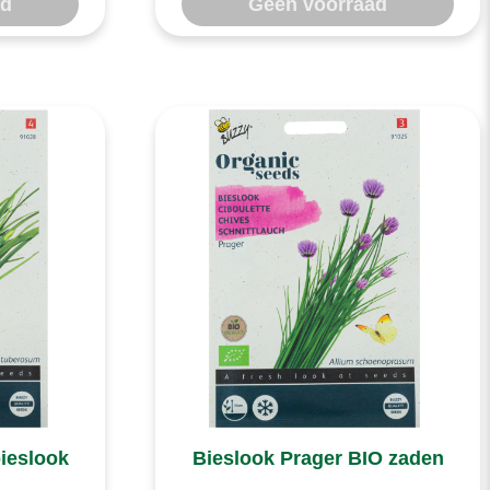
ad
Geen voorraad
ieslook
Bieslook Prager BIO zaden