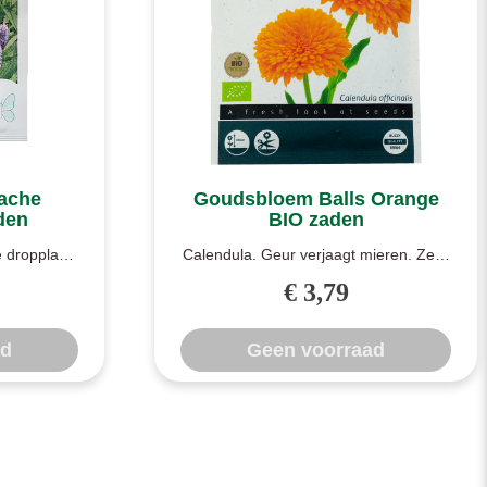
ache
Goudsbloem Balls Orange
den
BIO zaden
e dropplant
Calendula. Geur verjaagt mieren. Zeer
etten. Op ..
makkelijk te kweken snijbloem maar
€ 3,79
ka..
ad
Geen voorraad