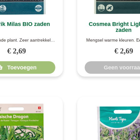
ik Milas BIO zaden
Cosmea Bright Lig
zaden
nde plant. Zeer aantrekkelijk
Mengsel warme kleuren. Ee
uivende insecten. Kan tot..
mengsel van warm gele, 
€ 2,69
€ 2,69
rode k..
Toevoegen
Geen voorra