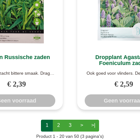
n Russische zaden
Dropplant Agast
Foeniculum za
 zacht bittere smaak. Dragon
Ook goed voor vlinders. D
ral in de Franse keuken be..
is heerlijk om thee van te z
€ 2,39
€ 2,59
een voorraad
Geen voorra
1
2
3
>
>|
Product 1 - 20 van 50 (3 pagina's)