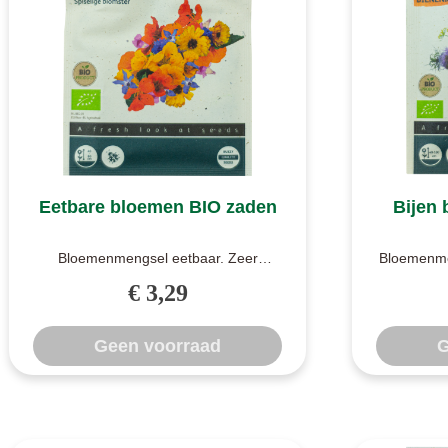
Eetbare bloemen BIO zaden
Bijen
Bloemenmengsel eetbaar. Zeer
Bloemenme
aantrekkelijke, gezellige en mooie
aantrekke
€ 3,29
bloemetjes ..
Geen voorraad
G