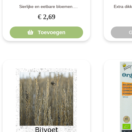
Sierlijke en eetbare bloemen.
Extra dik
Bekermalva is een lid van de
loopt in de
€ 2,69
kaasjeskruidfami..
Toevoegen
G