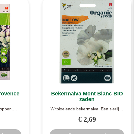
Provence
Bekermalva Mont Blanc BIO
zaden
noppen.
Witbloeiende bekermalva. Een sierlijke
s minder
plant met prachtige, witte bloemen. ..
€ 2,69