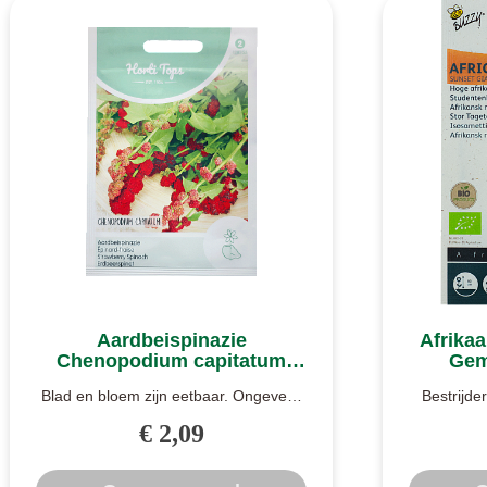
Aardbeispinazie
Afrikaa
Chenopodium capitatum
Gem
zaden
Blad en bloem zijn eetbaar. Ongeveer
Bestrijde
10 tot 12 weken na het zaaien kan het
Giants is 
€ 2,09
..