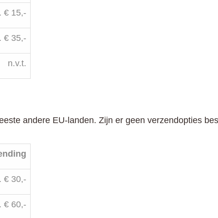
. € 15,-
. € 35,-
n.v.t.
eeste andere EU-landen. Zijn er geen verzendopties be
zending
. € 30,-
. € 60,-