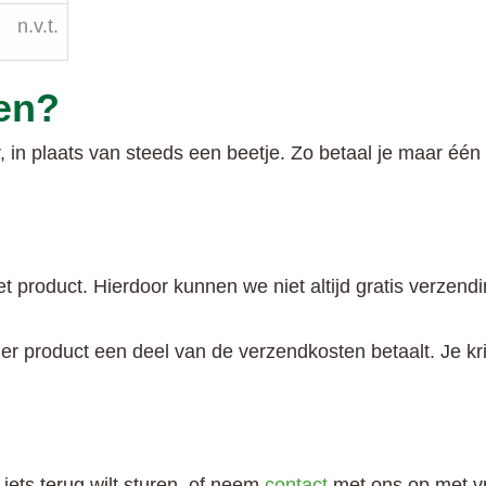
n.v.t.
en?
r, in plaats van steeds een beetje. Zo betaal je maar één
et product. Hierdoor kunnen we niet altijd gratis verze
ieder product een deel van de verzendkosten betaalt. Je k
 iets terug wilt sturen, of neem
contact
met ons op met vr