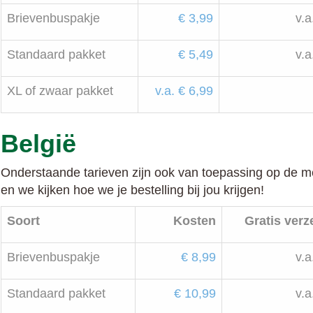
Brievenbuspakje
€ 3,99
v.a
Standaard pakket
€ 5,49
v.a
XL of zwaar pakket
v.a. € 6,99
België
Onderstaande tarieven zijn ook van toepassing op de m
en we kijken hoe we je bestelling bij jou krijgen!
Soort
Kosten
Gratis ver
Brievenbuspakje
€ 8,99
v.a
Standaard pakket
€ 10,99
v.a