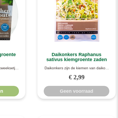
groente
Daikonkers Raphanus
sativus kiemgroente zaden
kweeksetje.
Daikonkers zijn de kiemen van daikon-
 jaar door..
radijzen. Deze worden speciaal
€ 2,99
gekweek..
n
Geen voorraad