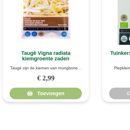
Taugé Vigna radiata
Tuinker
kiemgroente zaden
Taugé zijn de kiemen van mungbonen.
Piepklein
Soms wordt voor taugé ook de
piepklein p
€ 2,99
sojaboon g..
Toevoegen
G