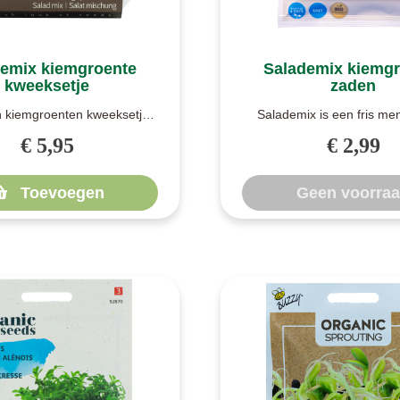
emix kiemgroente
Salademix kiemg
kweeksetje
zaden
n kiemgroenten kweeksetje.
Salademix is een fris me
he zaden van diverse bek..
diverse kiemgroenten. He
€ 5,95
€ 2,99
bestaat..
Toevoegen
Geen voorra