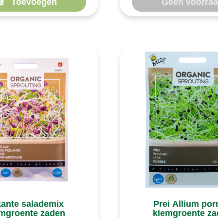
Toevoegen
Geen voorra
kante salademix
Prei Allium po
mgroente zaden
kiemgroente z