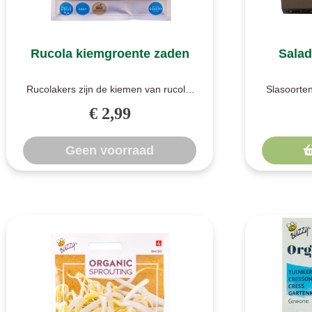
Rucola kiemgroente zaden
Salad
Rucolakers zijn de kiemen van rucola.
Slasoorte
Iedereen kent rucola. De kiemen
Biologisc
€ 2,99
smake..
Geen voorraad