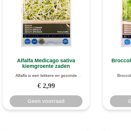
Alfalfa Medicago sativa
Broccol
kiemgroente zaden
Alfalfa is een lekkere en gezonde
Broccol
kiemgroente die lekker is op
broccoli.
€ 2,99
sandwiches, ..
Geen voorraad
G