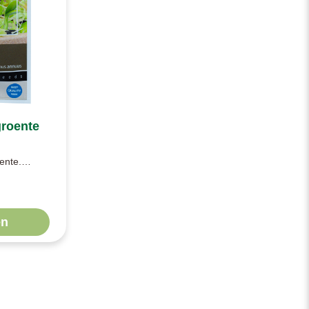
roente
ente.
te kan heel
n