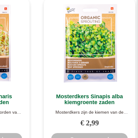
naris
Mosterdkers Sinapis alba
aden
kiemgroente zaden
worden vaak
Mosterdkers zijn de kiemen van de
 Echter k..
mosterdplant, ook wel gele mosterd
€ 2,99
(Sinap..