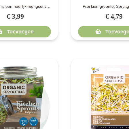
 is een heerlijk mengsel van
Prei kiemgroente. Spruitg
emgroenten. De smaak is l..
kiemgroente kan heel m
€ 3,99
€ 4,79
worden op..
Toevoegen
Toevoege