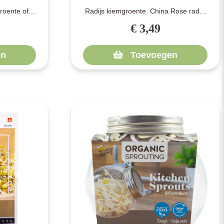
roente of
Radijs kiemgroente. China Rose radijs
akkelijk
kiemen zijn heel makkelijk op te kwek..
€ 3,49
n
Toevoegen