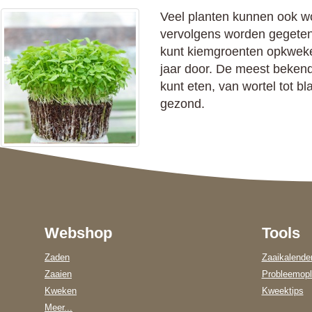
Veel planten kunnen ook wo
vervolgens worden gegeten.
kunt kiemgroenten opkweken
jaar door. De meest bekende 
kunt eten, van wortel tot b
gezond.
Webshop
Tools
Zaden
Zaaikalende
Zaaien
Probleemopl
Kweken
Kweektips
Meer...