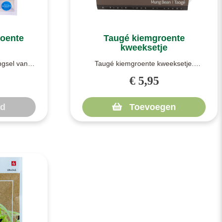
roente
Taugé kiemgroente
kweeksetje
ngsel van
Taugé kiemgroente kweeksetje.
t mengsel
Biologische zaden van taugé
€ 5,95
(bonensoort). Het..
ad
Toevoegen