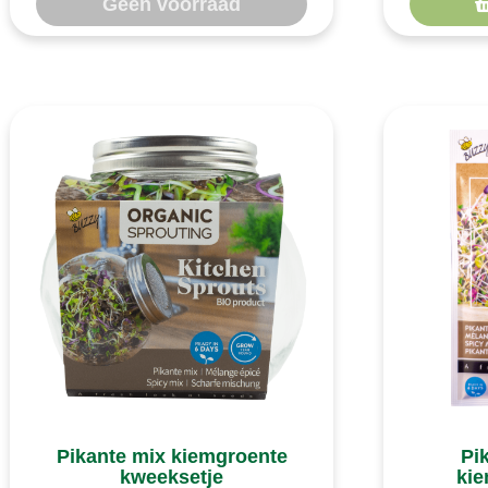
Geen voorraad
Pikante mix kiemgroente
Pi
kweeksetje
kie