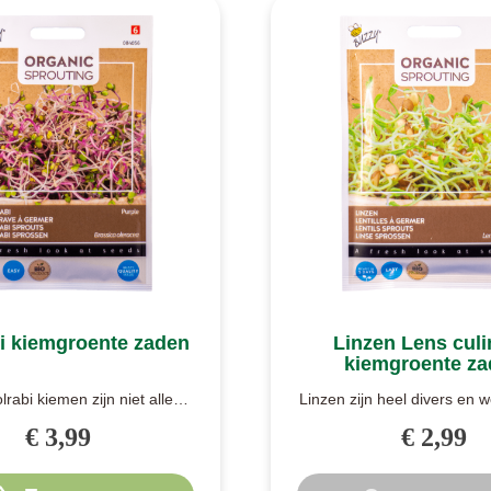
i kiemgroente zaden
Linzen Lens culi
kiemgroente z
rabi kiemen zijn niet alleen
Linzen zijn heel divers en 
n gezond. De diep paarse ..
zo gegeten, als pure zaden.
€ 3,99
€ 2,99