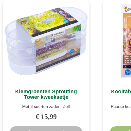
Kiemgroenten Sprouting
Koolrab
Tower kweeksetje
Met 3 soorten zaden. Zelf
Paarse kool
kiemgroenten kweken is nu makkelijker
heerlijk è
€ 15,99
dan ooit, d..