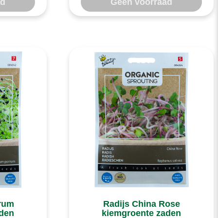
ad
Geen voorraad
rrum
Radijs China Rose
aden
kiemgroente zaden