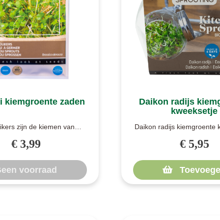
i kiemgroente zaden
Daikon radijs kiem
kweeksetje
ikers zijn de kiemen van
Daikon radijs kiemgroente 
 Broccolikiemen hebben een
Biologische zaden. Het hele
€ 3,99
€ 5,95
koolach..
een voorraad
Toevoege