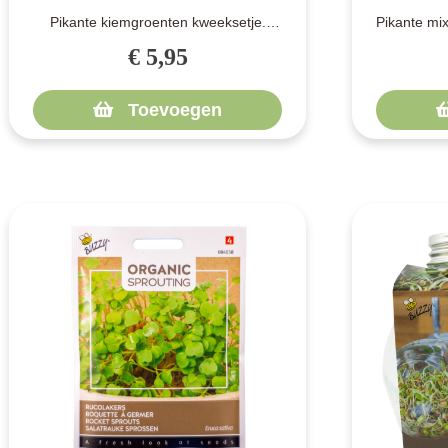
Pikante kiemgroenten kweeksetje.
Pikante mix
Biologische zaden van diverse pikante
diverse ki
€ 5,95
sala..
Toevoegen