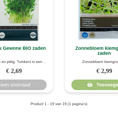
s Gewone BIO zaden
Zonnebloem kiemg
zaden
 en pittig. Tuinkers is een
Zonnebloem kiemgro
lantje met een pittige smaa..
Spruitgroente of kiemgroen
€ 2,69
€ 2,99
makkelijk met..
een voorraad
Toevoege
Product 1 - 19 van 19 (1 pagina's)