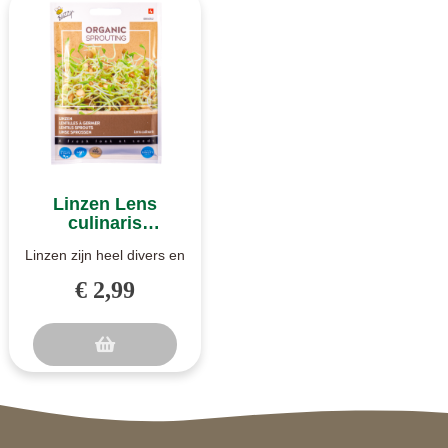
Linzen Lens
culinaris
kiemgroente
Linzen zijn heel divers en
zaden
worden vaak zo gegeten,
€ 2,99
als pure zaden. Echter
k..