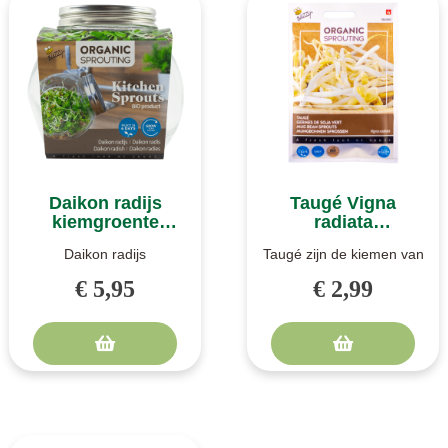
Daikon radijs
Taugé Vigna
kiemgroente
radiata
kweeksetje
kiemgroente
Daikon radijs
Taugé zijn de kiemen van
zaden
kiemgroente kweeksetje.
mungbonen. Soms wordt
€ 5,95
€ 2,99
Biologische zaden. Het
voor taugé ook de
hele jaar door..
sojaboon g..