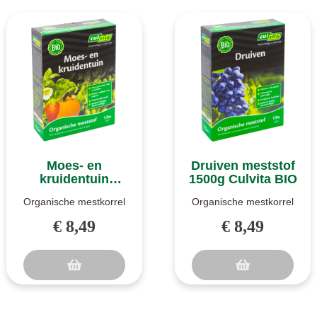
Moes- en
Druiven meststof
kruidentuin
1500g Culvita BIO
meststof 1500g
Organische mestkorrel
Organische mestkorrel
Culvita BIO
(NPK 6-5-7 +3).
(NPK 6-5-10 +3). Druiven
€ 8,49
€ 8,49
Moestuin en kruidentuin
meststof van Culvita is
mest van Culv..
een ..