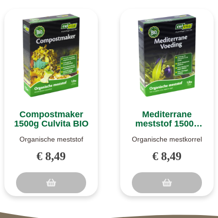
Compostmaker
Mediterrane
1500g Culvita BIO
meststof 1500g
Culvita BIO
Organische meststof
Organische mestkorrel
(NPK 3-2-3).
(NPK 6-5-10 +3).
€ 8,49
€ 8,49
Compostmaker van
Mediterrane meststof
Culvita is een
van Culvita is ..
organische..