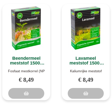
Beendermeel
Lavameel
meststof 1500g
meststof 1500g
Culvita BIO
Culvita BIO
Fosfaat mestkorrel (NP
Kaliumrijke meststof
7-15). Beendermeel van
(NPK 6-5-10). Lavameel
€ 8,49
€ 8,49
Culvita is een organische
van Culvita is een
mes..
fijngemalen ..