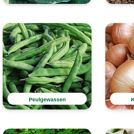
Peulgewassen
K