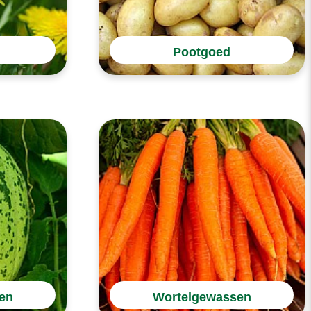
Pootgoed
en
Wortelgewassen