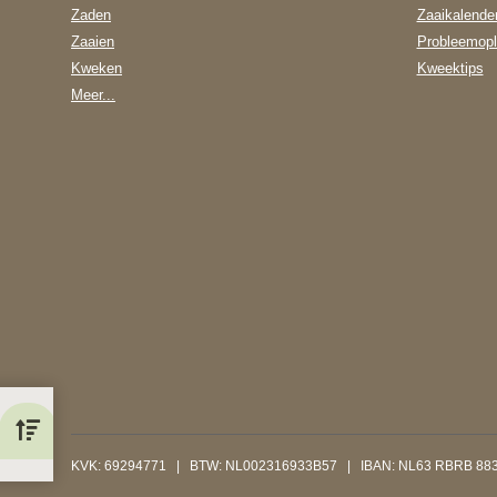
Zaden
Zaaikalende
Zaaien
Probleemopl
Kweken
Kweektips
Meer...
 zien
KVK: 69294771 | BTW: NL002316933B57 | IBAN: NL63 RBRB 883