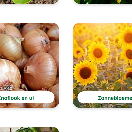
noflook en ui
Zonnebloem