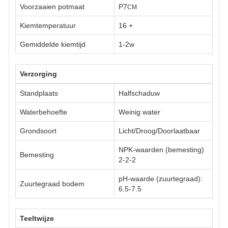
Voorzaaien potmaat
P7
CM
Kiemtemperatuur
16
+
Gemiddelde kiemtijd
1-2w
Verzorging
Standplaats
Halfschaduw
Waterbehoefte
Weinig water
Grondsoort
Licht/Droog/Doorlaatbaar
NPK-waarden (bemesting)
Bemesting
2-2-2
pH-waarde (zuurtegraad):
Zuurtegraad bodem
6.5-7.5
Teeltwijze