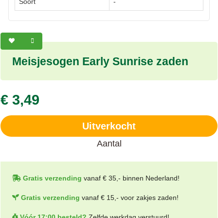
Soort
-
Meisjesogen Early Sunrise zaden
€ 3,49
Uitverkocht
Aantal
Gratis verzending
vanaf € 35,- binnen Nederland!
Gratis verzending
vanaf € 15,- voor zakjes zaden!
Vóór 17:00 besteld?
Zelfde werkdag verstuurd!