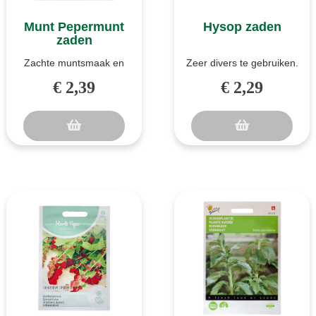
Munt Pepermunt
Hysop zaden
zaden
Zachte muntsmaak en
Zeer divers te gebruiken.
aroma's. Munt
Hysop kan goed worden
€ 2,39
€ 2,29
(Pepermunt) is hèt
gebruikt bij de bereiding
plantje waar pepermunt..
v..