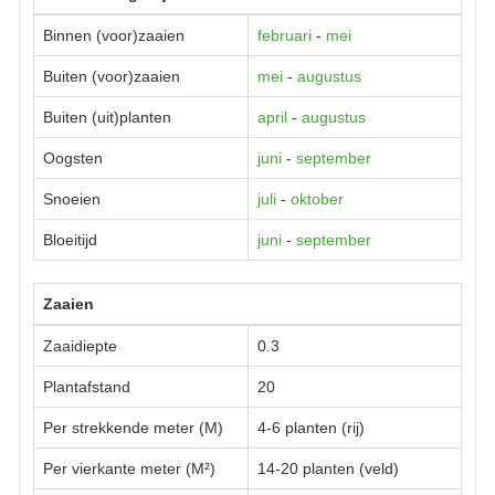
Binnen (voor)zaaien
februari
-
mei
Buiten (voor)zaaien
mei
-
augustus
Buiten (uit)planten
april
-
augustus
Oogsten
juni
-
september
Snoeien
juli
-
oktober
Bloeitijd
juni
-
september
Zaaien
Zaaidiepte
0.3
Plantafstand
20
Per strekkende meter (M)
4-6 planten (rij)
Per vierkante meter (M²)
14-20 planten (veld)