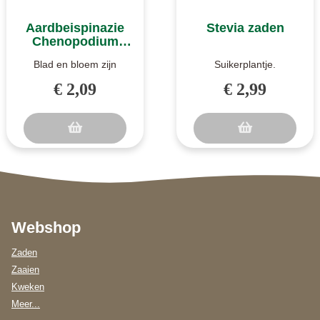
Aardbeispinazie
Stevia zaden
Chenopodium
capitatum zaden
Blad en bloem zijn
Suikerplantje.
eetbaar. Ongeveer 10 tot
Honingkruid. Wordt
€ 2,09
€ 2,99
12 weken na het zaaien
gebruikt als zoetstof.
kan het ..
Stevia is een eeuw..
Webshop
Zaden
Zaaien
Kweken
Meer...