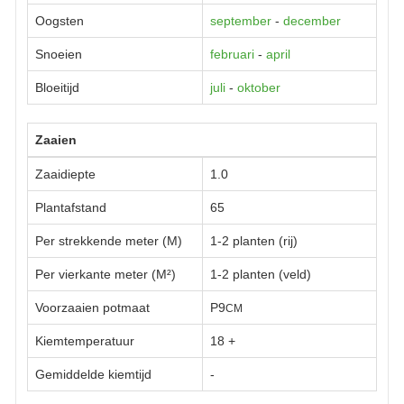
Oogsten
september
-
december
Snoeien
februari
-
april
Bloeitijd
juli
-
oktober
Zaaien
Zaaidiepte
1.0
Plantafstand
65
Per strekkende meter (M)
1-2 planten (rij)
Per vierkante meter (M²)
1-2 planten (veld)
Voorzaaien potmaat
P9
CM
Kiemtemperatuur
18
+
Gemiddelde kiemtijd
-