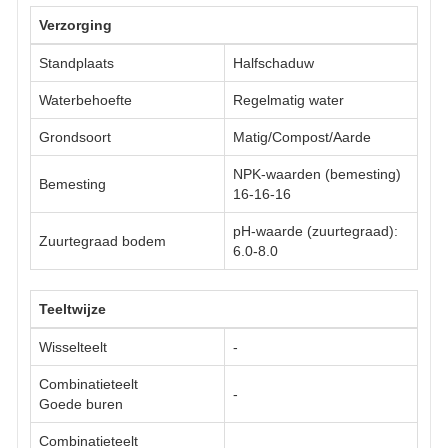
Verzorging
Standplaats
Halfschaduw
Waterbehoefte
Regelmatig water
Grondsoort
Matig/Compost/Aarde
NPK-waarden (bemesting)
Bemesting
16-16-16
pH-waarde (zuurtegraad):
Zuurtegraad bodem
6.0-8.0
Teeltwijze
Wisselteelt
-
Combinatieteelt
-
Goede buren
Combinatieteelt