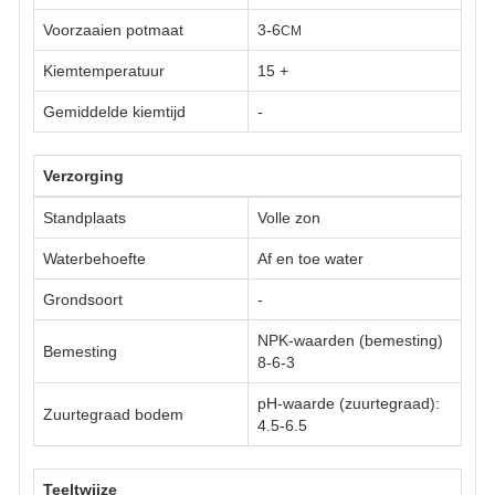
Voorzaaien potmaat
3-6
CM
Kiemtemperatuur
15
+
Gemiddelde kiemtijd
-
Verzorging
Standplaats
Volle zon
Waterbehoefte
Af en toe water
Grondsoort
-
NPK-waarden (bemesting)
Bemesting
8-6-3
pH-waarde (zuurtegraad):
Zuurtegraad bodem
4.5-6.5
Teeltwijze