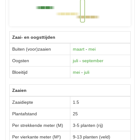
Zaai- en oogsttijden
Buiten (voor)zaaien
maart
-
mei
Oogsten
juli
-
september
Bloeitijd
mei
-
juli
Zaaien
Zaaidiepte
1.5
Plantafstand
25
Per strekkende meter (M)
3-5 planten (rij)
Per vierkante meter (M²)
9-13 planten (veld)