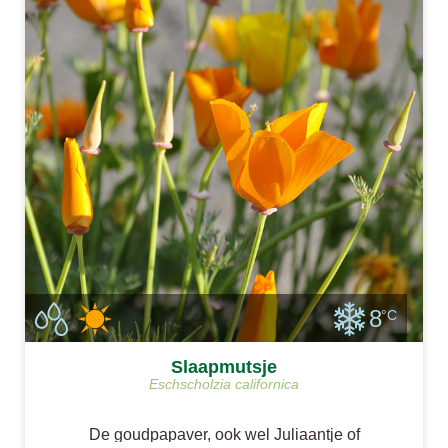
8
°C
Slaapmutsje
Eschscholzia californica
De goudpapaver, ook wel Juliaantje of