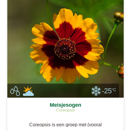
-25
°C
Meisjesogen
Coreopsis
Coreopsis is een groep met (vooral