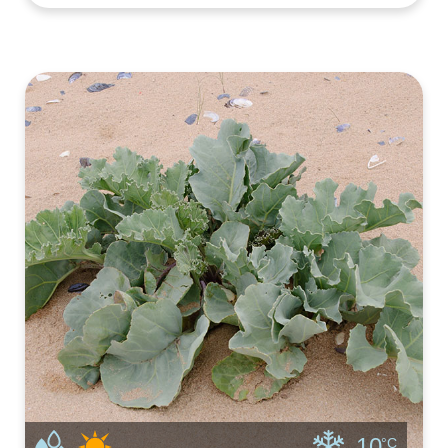
is een papaversoort. Goudpapaver of
slaapmutsje kweken is heel makkelijk. Je kunt
slaapmutsje zaaien in het vroege voorjaar en
in de zomer de bloemen plukken voor
goudpapa
-10
°C