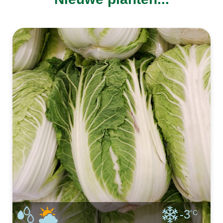
-3
°C