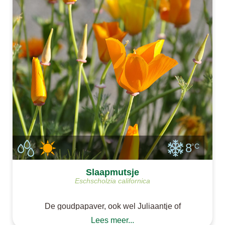
8
°C
Slaapmutsje
Eschscholzia californica
De goudpapaver, ook wel Juliaantje of
slaapmutsje wordt vaak gebruikt voor thee. Het
Lees meer...