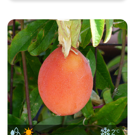
bloemetjes een bordeauxrood hartje hebben.
Coreopsis of meisjesogen zaaien we vanaf het
late voorjaar buiten. Vanaf het vroege voorjaar
ka
2
°C