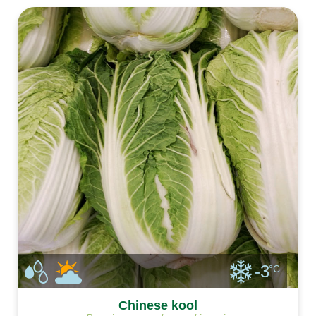
-3
°C
Chinese kool