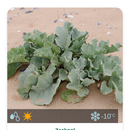
slaapmutsje zaaien in het vroege voorjaar en
in de zomer de bloemen plukken voor
goudpapa
-10
°C