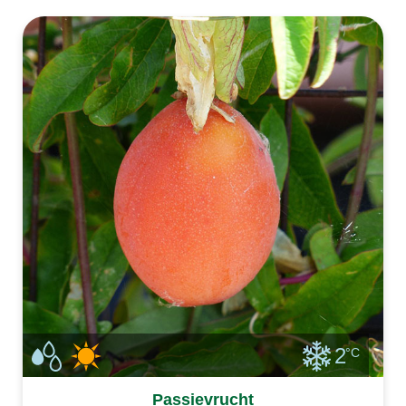
late voorjaar buiten. Vanaf het vroege voorjaar
ka
2
°C
Passievrucht