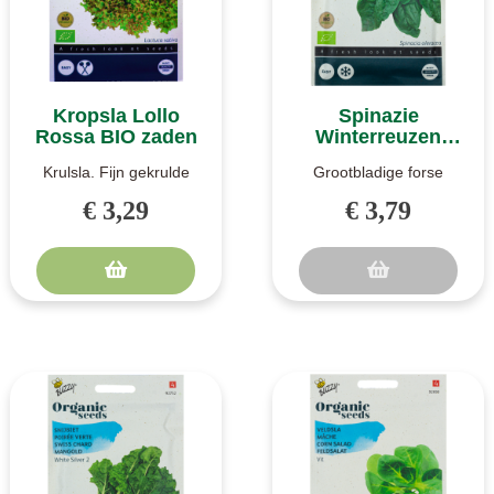
Kropsla Lollo
Spinazie
Rossa BIO zaden
Winterreuzen
Viroflex 15g BIO
Krulsla. Fijn gekrulde
Grootbladige forse
zaden
kropsla. Lollo Rossa is
planten. Winterreuzen
€ 3,29
€ 3,79
vooral bekend vanwege
spinazie is bijzonder
het ge..
geschikt voo..