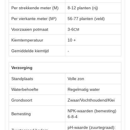
Per strekkende meter (M)
8-12 planten (rij)
Per vierkante meter (M²)
56-77 planten (veld)
Voorzaaien potmaat
3-6
CM
Kiemtemperatuur
10
+
Gemiddelde kiemtijd
-
Verzorging
Standplaats
Volle zon
Waterbehoefte
Regelmatig water
Grondsoort
Zwaar/Vochthoudend/Klei
NPK-waarden (bemesting)
Bemesting
6-8-4
pH-waarde (zuurtegraad):