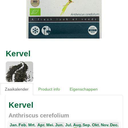
Kervel
Zaaikalender
Product info
Eigenschappen
Kervel
Anthriscus cerefolium
Jan.
Feb.
Mrt.
Apr.
Mei.
Jun.
Jul.
Aug.
Sep.
Okt.
Nov.
Dec.