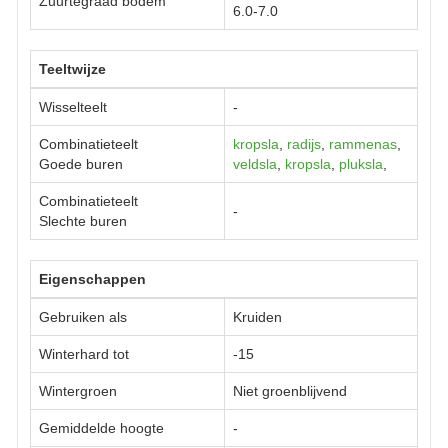
Zuurtegraad bodem
6.0-7.0
Teeltwijze
Wisselteelt
-
Combinatieteelt
kropsla
,
radijs
,
rammenas
,
Goede buren
veldsla
,
kropsla
,
pluksla
,
Combinatieteelt
-
Slechte buren
Eigenschappen
Gebruiken als
Kruiden
Winterhard tot
-15
Wintergroen
Niet groenblijvend
Gemiddelde hoogte
-