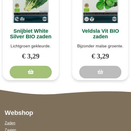
Snijbiet White
Veldsla Vit BIO
Silver BIO zaden
zaden
Lichtgroen gekleurde.
Bijzonder malse groente.
White Silver 2 is een
Veldsla kan zo wel
€ 3,29
€ 3,29
snijbiet met lichtgroen
eerder als later in het
gekleur..
jaar ge..
Webshop
Zaden
Zaaien