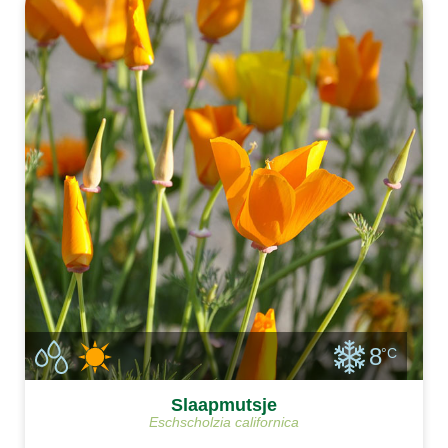
8
°C
Slaapmutsje
Eschscholzia californica