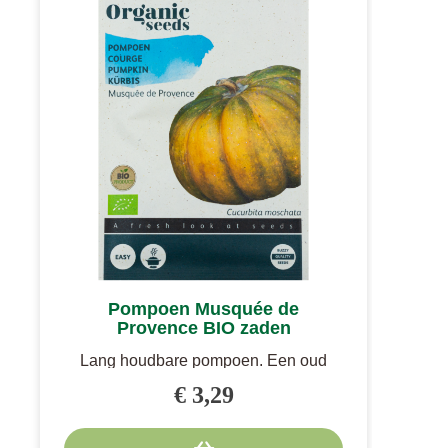
Pompoen Musquée de
Provence BIO zaden
Lang houdbare pompoen. Een oud
Frans ras dat bijzonder geschikt is
€ 3,29
voor het..