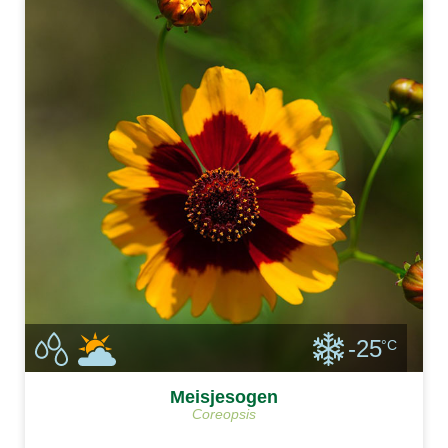
-25
°C
Meisjesogen
Coreopsis