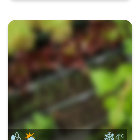
sappige stengels. Het blad wordt vrijwel niet
gebruikt. Zelf zeekool kweken is makkelijk als
je de juiste grond hebt. Zeekool kwe
4
°C