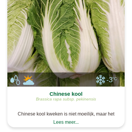
-3
°C
Chinese kool
Brassica rapa subsp. pekinensis
Chinese kool kweken is niet moeilijk, maar het
kent wel wat uitdagingen. Zo kan Chinese kool
Lees meer...
doorschieten. Kies dus een geschikt ras en