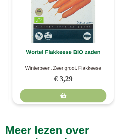
Wortel Flakkeese BIO zaden
Wo
Winterpeen. Zeer groot. Flakkeese
maakt grote, oranjerood gekleurde
wint
€ 3,29
wortele..
Meer lezen over