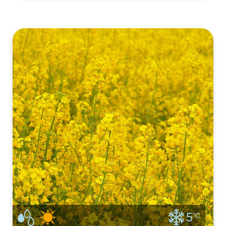
andere rassen. Het is best een uitdaging. De
paarszwarte, donkere passievruchten zijn hier
iets lastiger. Je kunt dus zelf pa
5
°C