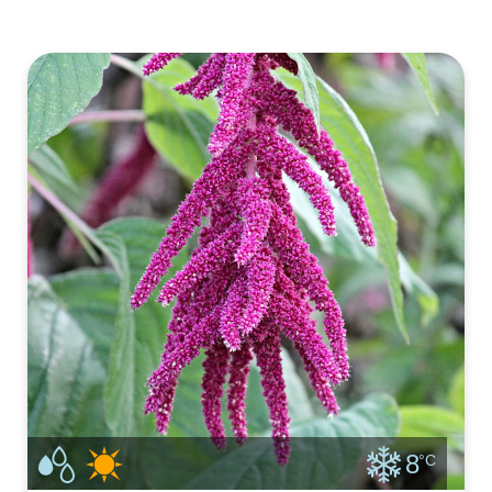
zaai deze op het juiste moment. Chinese kool
zaaien we bij voorkeur na de langste dag om
doorschieten te voorkomen. Chin
8
°C