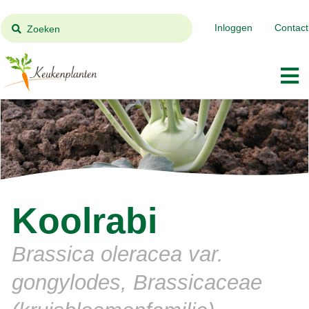
Inloggen
Contact
Zoeken
Koolrabi
Brassica oleracea var.
gongylodes, Brassicaceae