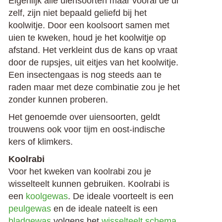
Eigenlijk alle uiensoorten maar vooral de ui
zelf, zijn niet bepaald geliefd bij het
koolwitje. Door een koolsoort samen met
uien te kweken, houd je het koolwitje op
afstand. Het verkleint dus de kans op vraat
door de rupsjes, uit eitjes van het koolwitje.
Een insectengaas is nog steeds aan te
raden maar met deze combinatie zou je het
zonder kunnen proberen.
Het genoemde over uiensoorten, geldt
trouwens ook voor tijm en oost-indische
kers of klimkers.
Koolrabi
Voor het kweken van koolrabi zou je
wisselteelt kunnen gebruiken. Koolrabi is
een
koolgewas
. De ideale voorteelt is een
peulgewas
en de ideale nateelt is een
bladgewas
volgens het
wisselteelt schema
.