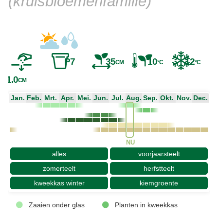
(kruisbloemenfamilie)
P7
35
10
12
CM
°C
°C
1.0
CM
Jan.
Feb.
Mrt.
Apr.
Mei.
Jun.
Jul.
Aug.
Sep.
Okt.
Nov.
Dec.
NU
alles
voorjaarsteelt
zomerteelt
herfstteelt
kweekkas winter
kiemgroente
Zaaien onder glas
Planten in kweekkas