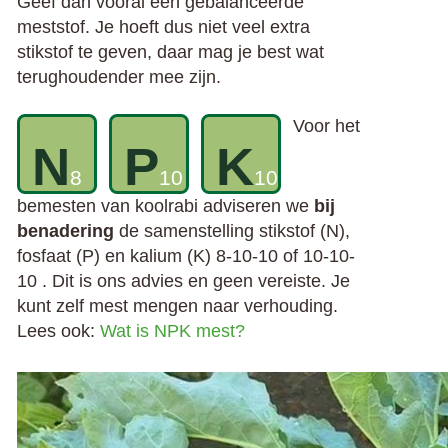
Geef dan vooral een gebalanceerde
meststof. Je hoeft dus niet veel extra
stikstof te geven, daar mag je best wat
terughoudender mee zijn.
Voor het
N
P
K
8
10
10
bemesten van koolrabi adviseren we
bij
benadering
de samenstelling stikstof (N),
fosfaat (P) en kalium (K) 8-10-10 of 10-10-
10 . Dit is ons advies en geen vereiste. Je
kunt zelf mest mengen naar verhouding.
Lees ook:
Wat is NPK mest?