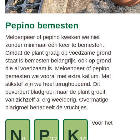
Pepino bemesten
Meloenpeer of pepino kweken we niet
zonder minimaal één keer te bemesten.
Omdat de plant graag op voedzame grond
staat is bemesten belangrijk, ook op grond
die al voedzaam is. Meloenpeer of pepino
bemesten we vooral met extra kalium. Met
stikstof zijn we heel terughoudend. Dit
bevordert bladgroei maar de plant groeit
van zichzelf al erg weelderig. Overmatige
bladgroei benadeelt de vruchtjes.
Voor het
N
P
K
8
32
16