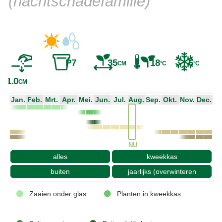
(nachtschadefamilie)
P7
35
18
6
CM
°C
°C
1.0
CM
Jan.
Feb.
Mrt.
Apr.
Mei.
Jun.
Jul.
Aug.
Sep.
Okt.
Nov.
Dec.
NU
alles
kweekkas
buiten
jaarlijks (overwinteren
Zaaien onder glas
Planten in kweekkas