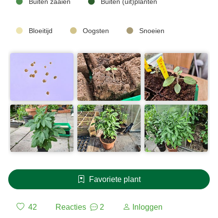
Buiten zaaien
Buiten (uit)planten
Bloeitijd
Oogsten
Snoeien
Favoriete plant
42
Reacties
2
Inloggen