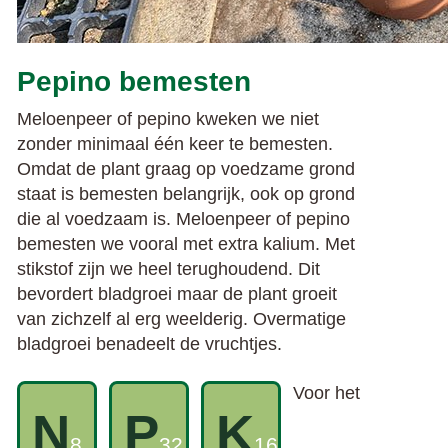
Pepino bemesten
Meloenpeer of pepino kweken we niet
zonder minimaal één keer te bemesten.
Omdat de plant graag op voedzame grond
staat is bemesten belangrijk, ook op grond
die al voedzaam is. Meloenpeer of pepino
bemesten we vooral met extra kalium. Met
stikstof zijn we heel terughoudend. Dit
bevordert bladgroei maar de plant groeit
van zichzelf al erg weelderig. Overmatige
bladgroei benadeelt de vruchtjes.
Voor het
N
P
K
8
32
16