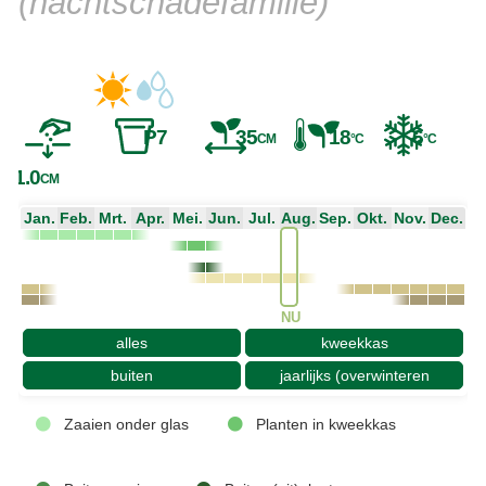
(nachtschadefamilie)
P7
35
18
6
CM
°C
°C
1.0
CM
Jan.
Feb.
Mrt.
Apr.
Mei.
Jun.
Jul.
Aug.
Sep.
Okt.
Nov.
Dec.
NU
alles
kweekkas
buiten
jaarlijks (overwinteren
Zaaien onder glas
Planten in kweekkas