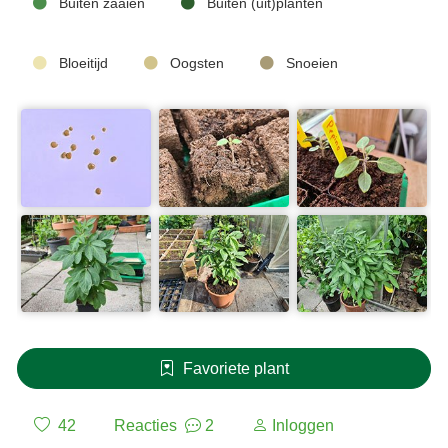
Buiten zaaien
Buiten (uit)planten
Bloeitijd
Oogsten
Snoeien
Favoriete plant
42
Reacties
2
Inloggen