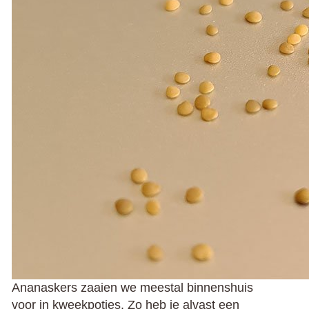
Ananaskers zaaien we meestal binnenshuis
voor in kweekpotjes. Zo heb je alvast een