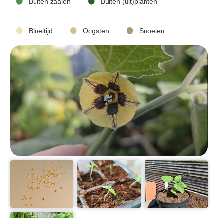
Buiten zaaien
Buiten (uit)planten
Bloeitijd
Oogsten
Snoeien