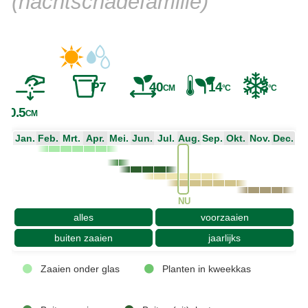
(nachtschadefamilie)
P7
40
14
3
CM
°C
°C
0.5
CM
Jan.
Feb.
Mrt.
Apr.
Mei.
Jun.
Jul.
Aug.
Sep.
Okt.
Nov.
Dec.
NU
alles
voorzaaien
buiten zaaien
jaarlijks
Zaaien onder glas
Planten in kweekkas