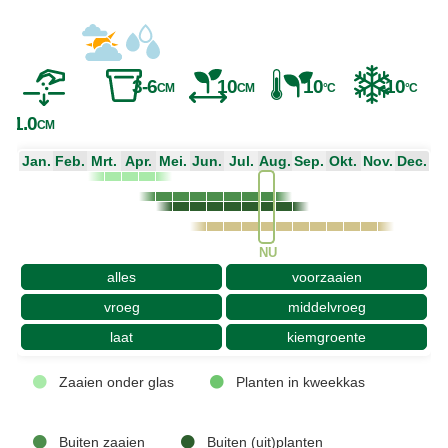
3-6
10
10
-10
CM
CM
°C
°C
1.0
CM
Jan.
Feb.
Mrt.
Apr.
Mei.
Jun.
Jul.
Aug.
Sep.
Okt.
Nov.
Dec.
NU
alles
voorzaaien
vroeg
middelvroeg
laat
kiemgroente
Zaaien onder glas
Planten in kweekkas
Buiten zaaien
Buiten (uit)planten