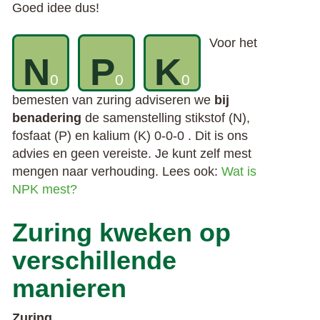
Goed idee dus!
Voor het
N
P
K
0
0
0
bemesten van zuring adviseren we
bij
benadering
de samenstelling stikstof (N),
fosfaat (P) en kalium (K) 0-0-0 . Dit is ons
advies en geen vereiste. Je kunt zelf mest
mengen naar verhouding. Lees ook:
Wat is
NPK mest?
Zuring kweken op
verschillende
manieren
Zuring