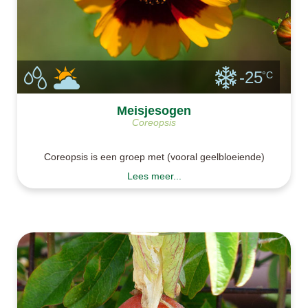
-25
°C
Meisjesogen
Coreopsis
Coreopsis is een groep met (vooral geelbloeiende)
kruidachtige plantjes. De bekendste is meisjesogen,
Lees meer...
waarvan de gele bloemetjes een bordeauxrood
hartje hebben. Coreopsis of meisjesogen zaaien we
vanaf het late voorjaar buiten. Vanaf het vroege
voorjaar ka