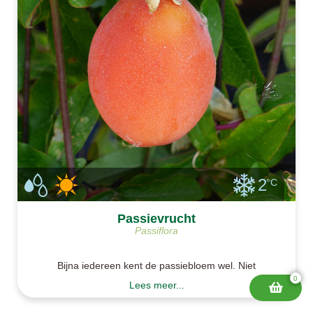
2
°C
Passievrucht
Passiflora
Bijna iedereen kent de passiebloem wel. Niet
iedereen weet dat deze ook vruchten kan maken. In
0
Lees meer...
ons klimaat werkt dat het beste met andere rassen.
Het is best een uitdaging. De paarszwarte, donkere