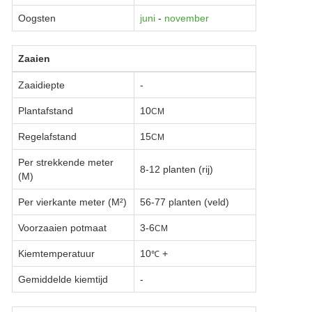
Oogsten
juni
-
november
Zaaien
Zaaidiepte
-
Plantafstand
10
CM
Regelafstand
15
CM
Per strekkende meter
8-12 planten (rij)
(M)
Per vierkante meter (M²)
56-77 planten (veld)
Voorzaaien potmaat
3-6
CM
Kiemtemperatuur
10
+
℃
Gemiddelde kiemtijd
-