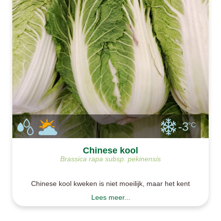
-3
°C
Chinese kool
Brassica rapa subsp. pekinensis
Chinese kool kweken is niet moeilijk, maar het kent
wel wat uitdagingen. Zo kan Chinese kool
Lees meer...
doorschieten. Kies dus een geschikt ras en zaai
deze op het juiste moment. Chinese kool zaaien we