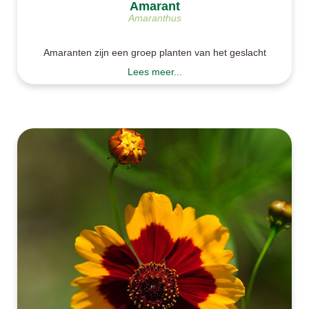
Amarant
Amaranthus
Amaranten zijn een groep planten van het geslacht
Amaranthus. Je kunt amarant gebruiken als
Lees meer...
bladgroente maar ook als graan. Zelf amarant
kweken is vrij makkelijk. Je kunt amarant zaaien in
het late voorjaar direct buiten, maar je kunt ook
amarant voorzaaie