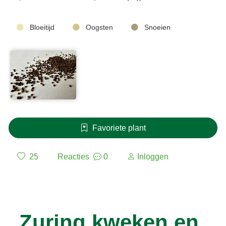
Bloeitijd
Oogsten
Snoeien
Favoriete plant
25
Reacties
0
Inloggen
Zuring kweken en