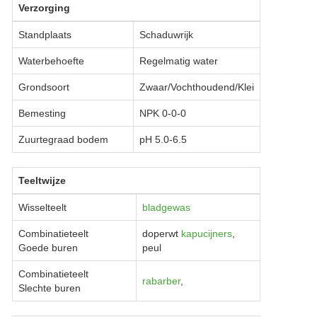
Verzorging
Standplaats
Schaduwrijk
Waterbehoefte
Regelmatig water
Grondsoort
Zwaar/Vochthoudend/Klei
Bemesting
NPK 0-0-0
Zuurtegraad bodem
pH 5.0-6.5
Teeltwijze
Wisselteelt
bladgewas
Combinatieteelt
doperwt
kapucijners
,
Goede buren
peul
Combinatieteelt
rabarber
,
Slechte buren