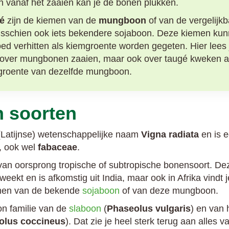
 vanaf het zaaien kan je de bonen plukken.
é
zijn de kiemen van de
mungboon
of van de vergelijkb
isschien ook iets bekendere sojaboon. Deze kiemen ku
ed verhitten als kiemgroente worden gegeten. Hier lees 
 over mungbonen zaaien, maar ook over taugé kweken a
groente van dezelfde mungboon.
 soorten
Latijnse) wetenschappelijke naam
Vigna radiata
en is e
, ook wel
fabaceae
.
n oorsprong tropische of subtropische bonensoort. Dez
eekt en is afkomstig uit India, maar ook in Afrika vindt
emen van de bekende
sojaboon
of van deze mungboon.
n familie van de
slaboon
(
Phaseolus vulgaris
) en van 
olus coccineus
). Dat zie je heel sterk terug aan alles