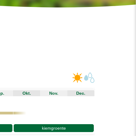
p.
Okt.
Nov.
Dec.
kiemgroente