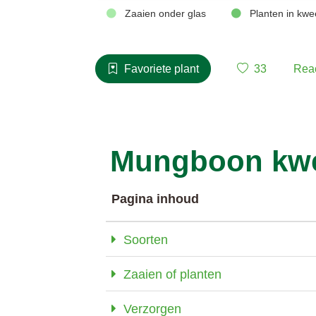
Zaaien onder glas
Planten in kwe
Favoriete plant
33
Rea
Mungboon kwe
Pagina inhoud
Soorten
Zaaien of planten
Verzorgen