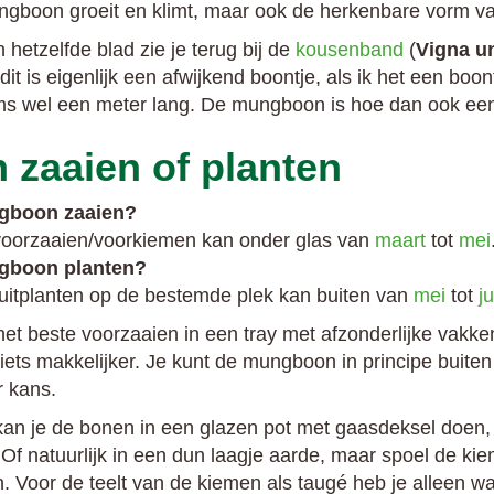
gboon groeit en klimt, maar ook de herkenbare vorm va
 hetzelfde blad zie je terug bij de
kousenband
(
Vigna u
dit is eigenlijk een afwijkend boontje, als ik het een b
ms wel een meter lang. De mungboon is hoe dan ook een
zaaien of planten
gboon zaaien?
oorzaaien/voorkiemen kan onder glas van
maart
tot
mei
gboon planten?
uitplanten op de bestemde plek kan buiten van
mei
tot
ju
t beste voorzaaien in een tray met afzonderlijke vakke
 iets makkelijker. Je kunt de mungboon in principe buite
 kans.
an je de bonen in een glazen pot met gaasdeksel doen, 
Of natuurlijk in een dun laagje aarde, maar spoel de ki
. Voor de teelt van de kiemen als taugé heb je alleen wa