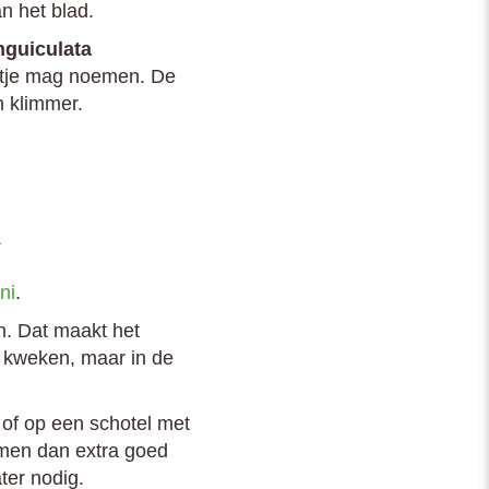
n het blad.
nguiculata
oontje mag noemen. De
 klimmer.
.
ni
.
n. Dat maakt het
n kweken, maar in de
of op een schotel met
emen dan extra goed
ter nodig.