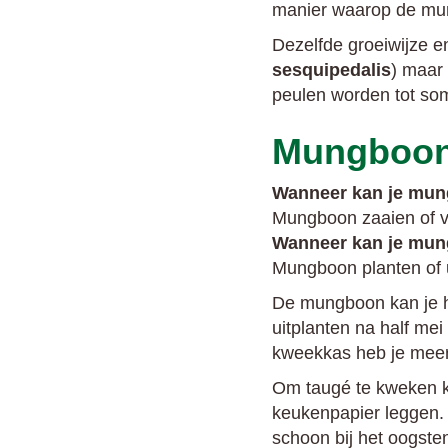
manier waarop de mun
Dezelfde groeiwijze en
sesquipedalis
) maar 
peulen worden tot so
Mungboon 
Wanneer kan je mun
Mungboon zaaien of v
Wanneer kan je mun
Mungboon planten of 
De mungboon kan je he
uitplanten na half mei
kweekkas heb je meer
Om taugé te kweken k
keukenpapier leggen. 
schoon bij het oogsten