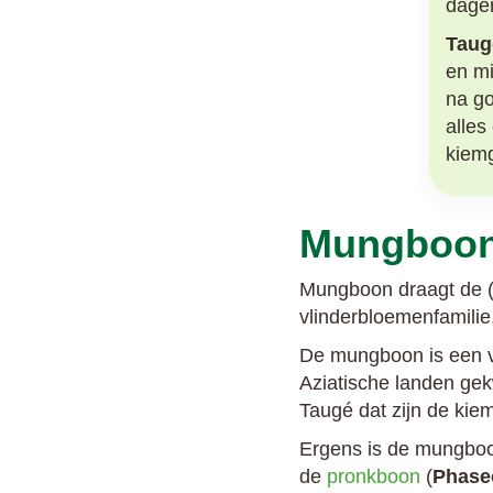
dagen
Taug
en m
na go
alles
kiem
Mungboon
Mungboon draagt de (
vlinderbloemenfamilie
De mungboon is een va
Aziatische landen gekw
Taugé dat zijn de ki
Ergens is de mungboo
de
pronkboon
(
Phase