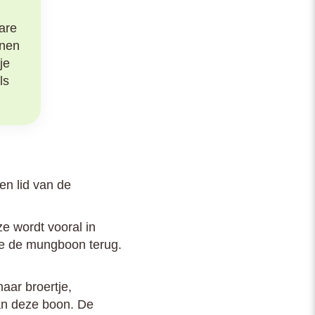
are
nnen
je
ls
en lid van de
e wordt vooral in
 je de mungboon terug.
haar broertje,
 van deze boon. De