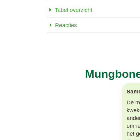
Tabel overzicht
Reacties
Mungbonen
Same
De mu
kweke
ander
omhee
het g