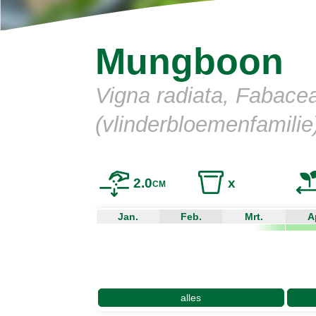
Mungboon
Vigna radiata, Fabace
(vlinderbloemenfamilie
2.0
x
CM
Jan.
Feb.
Mrt.
A
alles