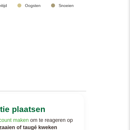
tijd
Oogsten
Snoeien
tie plaatsen
count maken
om te reageren op
aaien of taugé kweken