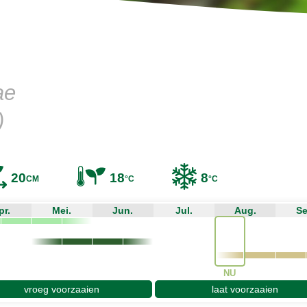
ae
)
20
18
8
CM
°C
°C
pr.
Mei.
Jun.
Jul.
Aug.
Se
NU
vroeg voorzaaien
laat voorzaaien