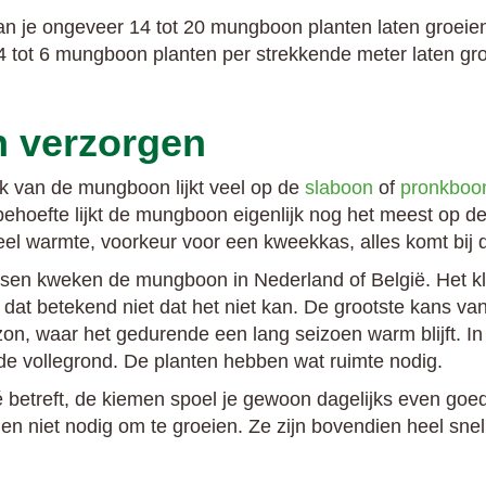
an je ongeveer 14 tot 20 mungboon planten laten groeien
 4 tot 6 mungboon planten per strekkende meter laten gro
 verzorgen
ijk van de mungboon lijkt veel op de
slaboon
of
pronkboo
behoefte lijkt de mungboon eigenlijk nog het meest op d
Veel warmte, voorkeur voor een kweekkas, alles komt bij
sen kweken de mungboon in Nederland of België. Het kl
dat betekend niet dat het niet kan. De grootste kans van
zon, waar het gedurende een lang seizoen warm blijft. In
e vollegrond. De planten hebben wat ruimte nodig.
é betreft, de kiemen spoel je gewoon dagelijks even go
n niet nodig om te groeien. Ze zijn bovendien heel snel 