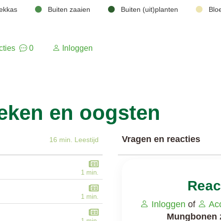
ekkas
Buiten zaaien
Buiten (uit)planten
Bloei
cties
0
Inloggen
ken en oogsten
Vragen en reacties
16 min. Leestijd
1 min.
Reac
1 min.
Inloggen
of
Ac
Mungbonen z
1 min.