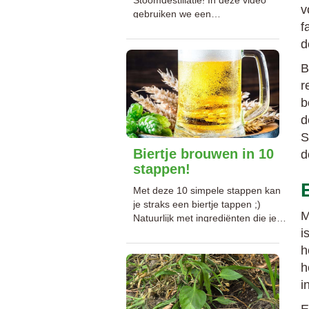
v
gebruiken we een
f
laboratoriumsetje maar het
principe blijft heel simpel. Je kunt
d
thuis met stoomdestillatie
B
etherische olie uit planten halen.
Een heerlijk bijproduct is hydrosol,
r
dat goed als roomspray te
b
gebruiken is.
d
S
Biertje brouwen in 10
d
stappen!
Met deze 10 simpele stappen kan
je straks een biertje tappen ;)
M
Natuurlijk met ingrediënten die je
voor 99% uit je eigen tuin haalt, en
i
misschien wel voor 100% als je erg
h
handig bent!
h
i