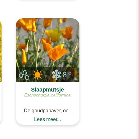
kruidachtige plantjes.
De bekendste is
meisjesogen, waarvan
de gele bloemetjes een
bordeauxrood hartje
hebben. Coreopsis of
meisjesogen zaaien we
vanaf het late voorjaar
buiten. Vanaf het vroege
voorjaar ka
8
°C
Slaapmutsje
Eschscholzia californica
De goudpapaver, ook
wel Juliaantje of
Lees meer...
slaapmutsje wordt vaak
gebruikt voor thee. Het
is een papaversoort.