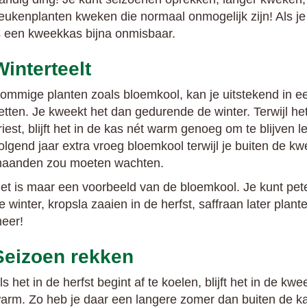
eukenplanten kweken die normaal onmogelijk zijn! Als je
s een kweekkas bijna onmisbaar.
Winterteelt
ommige planten zoals bloemkool, kan je uitstekend in 
etten. Je kweekt het dan gedurende de winter. Terwijl he
riest, blijft het in de kas nét warm genoeg om te blijven l
olgend jaar extra vroeg bloemkool terwijl je buiten de k
aanden zou moeten wachten.
et is maar een voorbeeld van de bloemkool. Je kunt pet
e winter, kropsla zaaien in de herfst, saffraan later plant
eer!
Seizoen rekken
ls het in de herfst begint af te koelen, blijft het in de kw
arm. Zo heb je daar een langere zomer dan buiten de kas