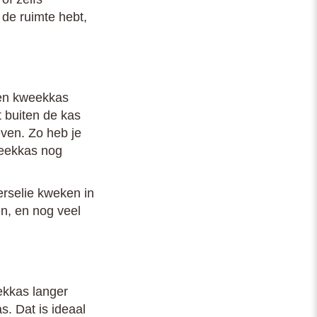
 de ruimte hebt,
een kweekkas
t buiten de kas
even. Zo heb je
weekkas nog
erselie kweken in
en, en nog veel
eekkas langer
. Dat is ideaal