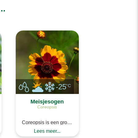
..
-25
°C
Meisjesogen
Coreopsis
Coreopsis is een groep
met (vooral
Lees meer...
geelbloeiende)