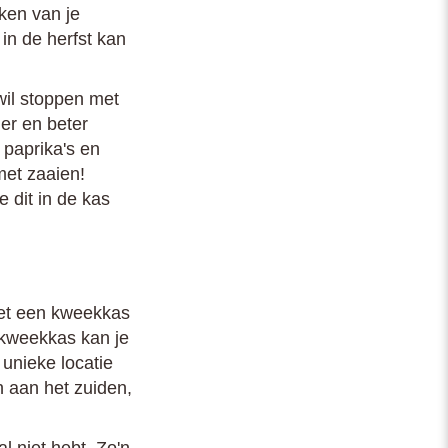
eken van je
 in de herfst kan
wil stoppen met
er en beter
 paprika's en
met zaaien!
 dit in de kas
Met een kweekkas
e kweekkas kan je
 unieke locatie
 aan het zuiden,