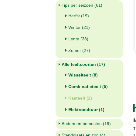
Tips per seizoen (61)
Herfst (19)
Winter (21)
Lente (38)
Zomer (27)
Alle teeltsoorten (17)
Wisselteelt (8)
Combinatieteelt (5)
Kasteelt (2)
Elektrocultuur (1)
I
Bodem en bemesten (19)
m
Standplaats en zon (4)
h