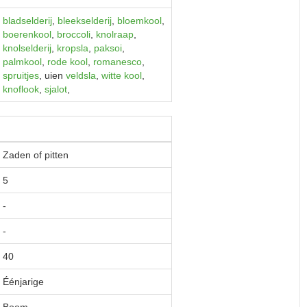
bladselderij
,
bleekselderij
,
bloemkool
,
boerenkool
,
broccoli
,
knolraap
,
knolselderij
,
kropsla
,
paksoi
,
palmkool
,
rode kool
,
romanesco
,
spruitjes
, uien
veldsla
,
witte kool
,
knoflook
,
sjalot
,
Zaden of pitten
5
-
-
40
Éénjarige
Boom