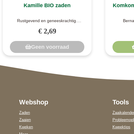
Kamille BIO zaden
Komkom
Rustgevend en geneeskrachtig.
Berna
Kamillethee heeft een kalmerende
insecten
€ 2,69
werking. De ..
Geen voorraad
Webshop
Tools
Zaden
Zaaikalende
Zaaien
Probleemopl
Kweken
Kweektips