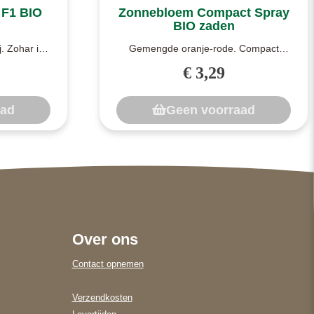
 F1 BIO
Zonnebloem Compact Spray
BIO zaden
. Zohar is
Gemengde oranje-rode. Compact
bloem met
Spray maakt zonnebloemen in
€ 3,29
gemengde kleuren...
aad
Geen voorraad
Over ons
Contact opnemen
Verzendkosten