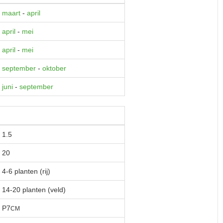
maart
-
april
april
-
mei
april
-
mei
september
-
oktober
juni
-
september
1.5
20
4-6 planten (rij)
14-20 planten (veld)
P7
CM