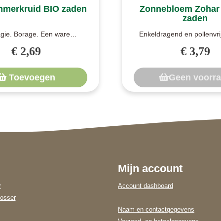
merkruid BIO zaden
Zonnebloem Zohar
zaden
gie. Borage. Een ware
Enkeldragend en pollenvrij
magneet. Komkommerkruid
een enkeldragende zonne
€ 2,69
€ 3,79
wordt ook wel be..
één b..
Toevoegen
Geen voorr
Mijn account
r
Account dashboard
osser
Naam en contactgegevens