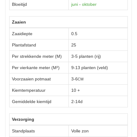
Bloeitijd
juni
-
oktober
Zaaien
Zaaidiepte
0.5
Plantafstand
25
Per strekkende meter (M)
3-5 planten (rij)
Per vierkante meter (M²)
9-13 planten (veld)
Voorzaaien potmaat
3-6
CM
Kiemtemperatuur
10
+
Gemiddelde kiemtijd
2-14d
Verzorging
Standplaats
Volle zon