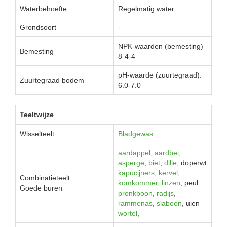
Waterbehoefte
Regelmatig water
Grondsoort
-
NPK-waarden (bemesting)
Bemesting
8-4-4
pH-waarde (zuurtegraad):
Zuurtegraad bodem
6.0-7.0
Teeltwijze
Wisselteelt
Bladgewas
aardappel
,
aardbei
,
asperge
,
biet
,
dille
, doperwt
kapucijners
,
kervel
,
Combinatieteelt
komkommer
,
linzen
, peul
Goede buren
pronkboon
,
radijs
,
rammenas
,
slaboon
, uien
wortel
,