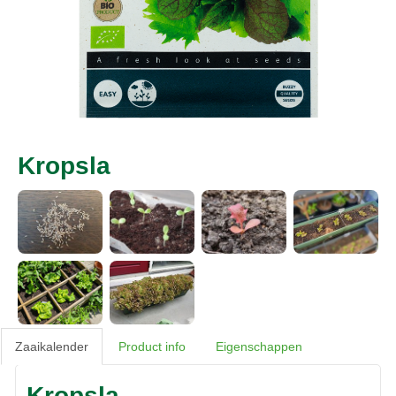
Kropsla
Zaaikalender
Product info
Eigenschappen
Kropsla