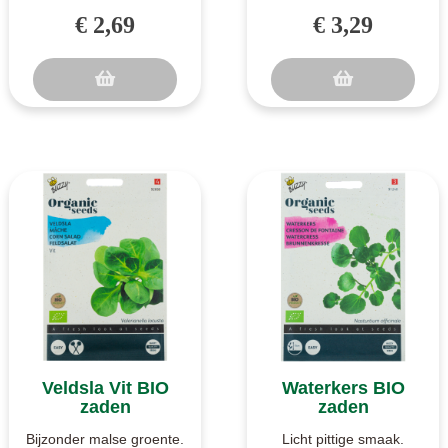
teelt. Meikoningin is een
rucola. Meerjarig en zeer
€ 2,69
€ 3,29
geschikte kropsla voor
pikant. Wilde rucola, ook
de ..
w..
Veldsla Vit BIO
Waterkers BIO
zaden
zaden
Bijzonder malse groente.
Licht pittige smaak.