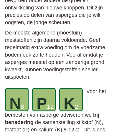
bevordert onder andere de groei en
ontwikkeling van nieuwe knoppen. Dit zijn
precies de delen van asperges die je wilt
oogsten, de jonge scheuten.
De meeste algemene (moestuin)
meststoffen zijn daarna voldoende. Geef
regelmatig extra voeding om de voedzame
bodem ook zo te houden. Vooral omdat je
asperges meestal op een zanderige grond
kweekt, kunnen voedingsstoffen sneller
uitspoelen.
Voor het
N
P
K
8
12
2
bemesten van asperge adviseren we
bij
benadering
de samenstelling stikstof (N),
fosfaat (P) en kalium (K) 8-12-2 . Dit is ons