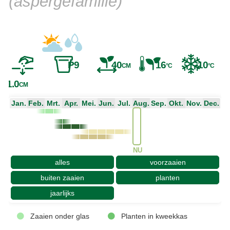
(aspergefamilie)
P9
40
16
-10
CM
°C
°C
1.0
CM
Jan.
Feb.
Mrt.
Apr.
Mei.
Jun.
Jul.
Aug.
Sep.
Okt.
Nov.
Dec.
NU
alles
voorzaaien
buiten zaaien
planten
jaarlijks
Zaaien onder glas
Planten in kweekkas