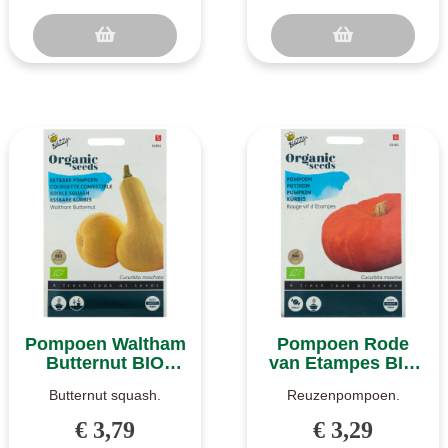
en..
kolven. Golden Bantam
i..
Pompoen Waltham
Pompoen Rode
Butternut BIO
van Etampes BIO
zaden
zaden
Butternut squash.
Reuzenpompoen.
Muskaatpompoen.
Oranjerood gekleurde
€ 3,79
€ 3,29
Eetbare fleskalebas met
reuzenpompoen. Rode