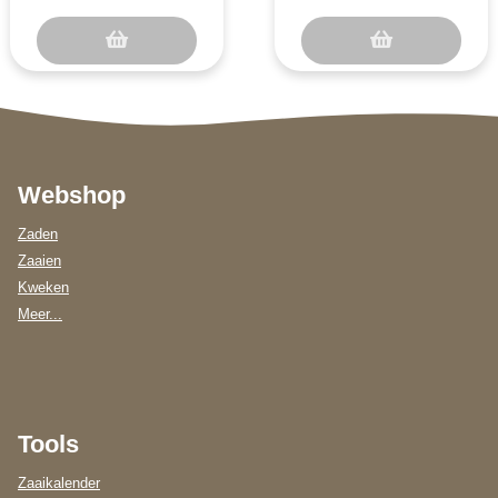
oranje vruchtvlee..
van Etampes is een ..
Webshop
Zaden
Zaaien
Kweken
Meer...
Tools
Zaaikalender