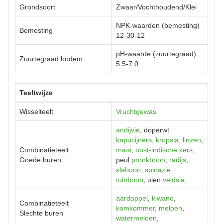
Grondsoort
Zwaar/Vochthoudend/Klei
NPK-waarden (bemesting)
Bemesting
12-30-12
pH-waarde (zuurtegraad):
Zuurtegraad bodem
5.5-7.0
Teeltwijze
Wisselteelt
Vruchtgewas
andijvie
, doperwt
kapucijners
,
kropsla
,
linzen
,
Combinatieteelt
maïs
,
oost-indische kers
,
Goede buren
peul
pronkboon
,
radijs
,
slaboon
,
spinazie
,
tuinboon
, uien
veldsla
,
aardappel
,
kiwano
,
Combinatieteelt
komkommer
,
meloen
,
Slechte buren
watermeloen
,