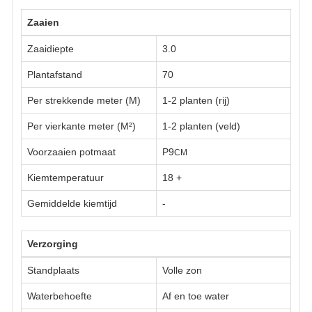
Zaaien
Zaaidiepte
3.0
Plantafstand
70
Per strekkende meter (M)
1-2 planten (rij)
Per vierkante meter (M²)
1-2 planten (veld)
Voorzaaien potmaat
P9
CM
Kiemtemperatuur
18
+
Gemiddelde kiemtijd
-
Verzorging
Standplaats
Volle zon
Waterbehoefte
Af en toe water