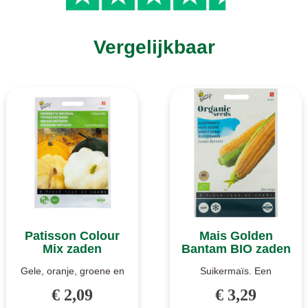
Vergelijkbaar
Patisson Colour
Mais Golden
Mix zaden
Bantam BIO zaden
Gele, oranje, groene en
Suikermaïs. Een
witte. In het mengsel
sterkgroeiende
€ 2,09
€ 3,29
zitten groene, witte, gele
suikermaïs met mooie