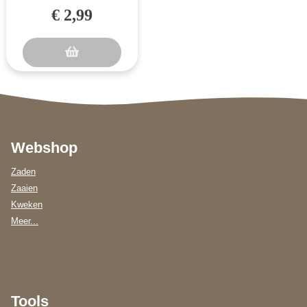
Honingkruid. Wordt
€ 2,99
gebruikt als zoetstof.
Stevia is een eeuw..
Webshop
Zaden
Zaaien
Kweken
Meer...
Tools