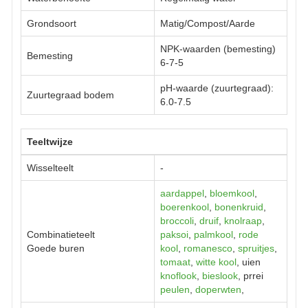
Grondsoort
Matig/Compost/Aarde
NPK-waarden (bemesting)
Bemesting
6-7-5
pH-waarde (zuurtegraad):
Zuurtegraad bodem
6.0-7.5
Teeltwijze
Wisselteelt
-
aardappel
,
bloemkool
,
boerenkool
,
bonenkruid
,
broccoli
,
druif
,
knolraap
,
Combinatieteelt
paksoi
,
palmkool
,
rode
Goede buren
kool
,
romanesco
,
spruitjes
,
tomaat
,
witte kool
, uien
knoflook
,
bieslook
, prrei
peulen
,
doperwten
,