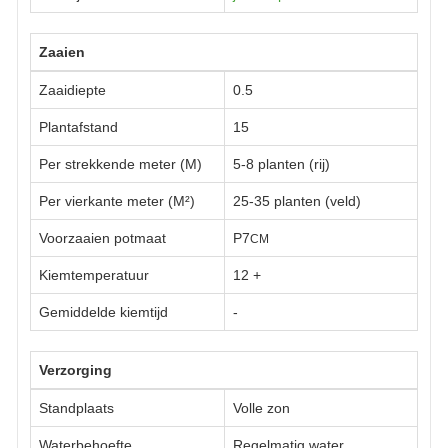
Zaaien
Zaaidiepte
0.5
Plantafstand
15
Per strekkende meter (M)
5-8 planten (rij)
Per vierkante meter (M²)
25-35 planten (veld)
Voorzaaien potmaat
P7
CM
Kiemtemperatuur
12
+
Gemiddelde kiemtijd
-
Verzorging
Standplaats
Volle zon
Waterbehoefte
Regelmatig water