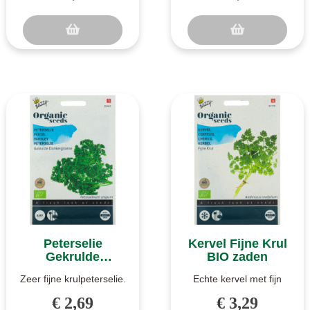
een k..
gladbladig..
Peterselie
Kervel Fijne Krul
Gekrulde
BIO zaden
Donkergroene BIO
Zeer fijne krulpeterselie.
Echte kervel met fijn
zaden
Gekrulde donkergroene
blad. Fijne Krul is echte
€ 2,69
€ 3,29
peterselie is een zeer fij..
kervel, het meest