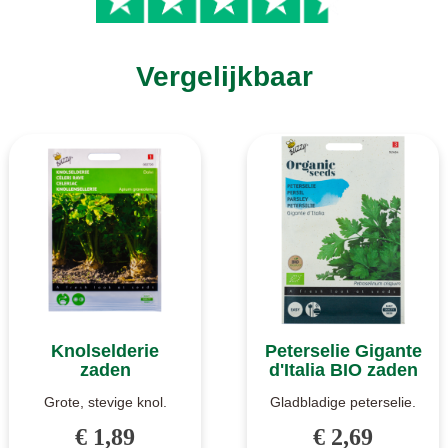
Vergelijkbaar
Knolselderie
Peterselie Gigante
zaden
d'Italia BIO zaden
Grote, stevige knol.
Gladbladige peterselie.
Knolselderie is een plant
Zeer aromatisch.
€ 1,89
€ 2,69
die net boven de grond
Gigante d'Italia is een