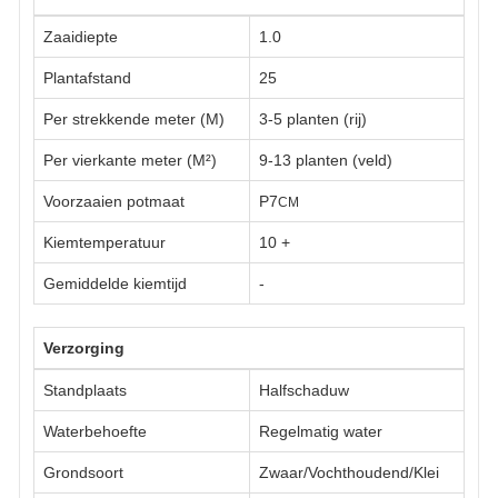
Zaaidiepte
1.0
Plantafstand
25
Per strekkende meter (M)
3-5 planten (rij)
Per vierkante meter (M²)
9-13 planten (veld)
Voorzaaien potmaat
P7
CM
Kiemtemperatuur
10
+
Gemiddelde kiemtijd
-
Verzorging
Standplaats
Halfschaduw
Waterbehoefte
Regelmatig water
Grondsoort
Zwaar/Vochthoudend/Klei