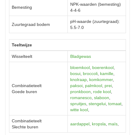
NPK-waarden (bemesting)
Bemesting
4-4-6
pH-waarde (zuurtegraad):
Zuurtegraad bodem
5.5-7.0
Teeltwijze
Wisselteelt
Bladgewas
bloemkool
,
boerenkool
,
bosui
,
broccoli
,
kamille
,
knolraap
,
komkommer
,
Combinatieteelt
paksoi
,
palmkool
,
prei
,
Goede buren
pronkboon
,
rode kool
,
romanesco
,
slaboon
,
spruitjes
,
stengelui
,
tomaat
,
witte kool
,
Combinatieteelt
aardappel
,
kropsla
,
maïs
,
Slechte buren