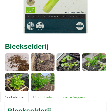
Bleekselderij
Zaaikalender
Product info
Eigenschappen
Bleekselderij