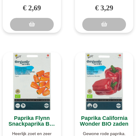
De gele puntpaprika
Spaanse. Cayenne is
€ 2,69
€ 3,29
Corno Giallo is een
een goed pittige rode
langwerpig..
peper. Komt van..
Paprika Flynn
Paprika California
Snackpaprika BIO
Wonder BIO zaden
zaden
Heerlijk zoet en zeer
Gewone rode paprika.