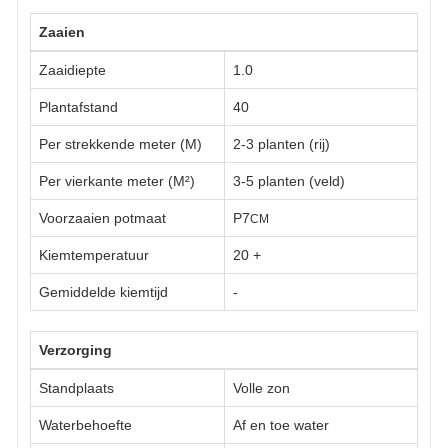
Zaaien
Zaaidiepte
1.0
Plantafstand
40
Per strekkende meter (M)
2-3 planten (rij)
Per vierkante meter (M²)
3-5 planten (veld)
Voorzaaien potmaat
P7
CM
Kiemtemperatuur
20
+
Gemiddelde kiemtijd
-
Verzorging
Standplaats
Volle zon
Waterbehoefte
Af en toe water