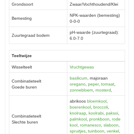
Grondsoort
Zwaar/Vochthoudend/Klei
NPK-waarden (bemesting)
Bemesting
0-0-0
pH-waarde (zuurtegraad):
Zuurtegraad bodem
6.0-7.0
Teeltwijze
Wisselteelt
Vruchtgewas
basilicum
, majoraan
Combinatieteelt
oregano
,
peper
,
tomaat
,
Goede buren
zonnebloem
,
mosterd
,
abrikoos
bloemkool
,
boerenkool
,
broccoli
,
knolraap
,
koolrabi
,
paksoi
,
Combinatieteelt
palmkool
,
pronkboon
,
rode
Slechte buren
kool
,
romanesco
,
slaboon
,
spruitjes
,
tuinboon
,
venkel
,