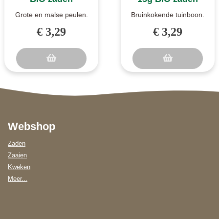
Grote en malse peulen.
Bruinkokende tuinboon.
Record maakt grote en
Een vroeg ras met zeer
€ 3,29
€ 3,29
zeer malse peulen.
lange scheden met elk
Maakt veel ..
ongevee..
Webshop
Zaden
Zaaien
Kweken
Meer...