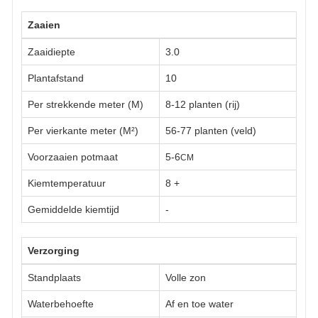
Zaaien
Zaaidiepte
3.0
Plantafstand
10
Per strekkende meter (M)
8-12 planten (rij)
Per vierkante meter (M²)
56-77 planten (veld)
Voorzaaien potmaat
5-6
CM
Kiemtemperatuur
8
+
Gemiddelde kiemtijd
-
Verzorging
Standplaats
Volle zon
Waterbehoefte
Af en toe water