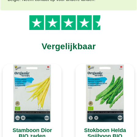
Vergelijkbaar
Stamboon Dior
Stokboon Helda
BIO zaden
Snijboon BIO