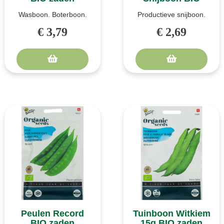
Wasboon. Boterboon.
Productieve snijboon.
Lage slaboon. Een luxe,
Helda is een klimmende
€ 3,79
€ 2,69
geelkleurende, lage
snijboon. Een bijzonder
slaboon of ..
produc..
Peulen Record
Tuinboon Witkiem
BIO zaden
15g BIO zaden