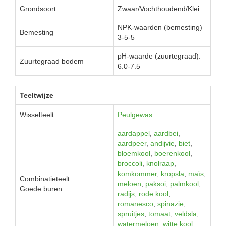
Grondsoort
Zwaar/Vochthoudend/Klei
NPK-waarden (bemesting)
Bemesting
3-5-5
pH-waarde (zuurtegraad):
Zuurtegraad bodem
6.0-7.5
Teeltwijze
Wisselteelt
Peulgewas
aardappel
,
aardbei
,
aardpeer
,
andijvie
,
biet
,
bloemkool
,
boerenkool
,
broccoli
,
knolraap
,
komkommer
,
kropsla
,
maïs
,
Combinatieteelt
meloen
,
paksoi
,
palmkool
,
Goede buren
radijs
,
rode kool
,
romanesco
,
spinazie
,
spruitjes
,
tomaat
,
veldsla
,
watermeloen
,
witte kool
,