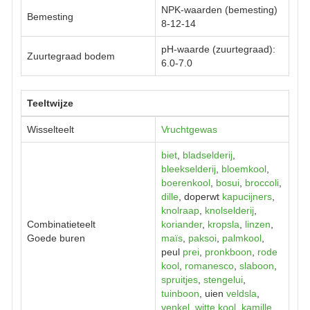
NPK-waarden (bemesting)
Bemesting
8-12-14
pH-waarde (zuurtegraad):
Zuurtegraad bodem
6.0-7.0
Teeltwijze
Wisselteelt
Vruchtgewas
biet
,
bladselderij
,
bleekselderij
,
bloemkool
,
boerenkool
,
bosui
,
broccoli
,
dille
, doperwt
kapucijners
,
knolraap
,
knolselderij
,
Combinatieteelt
koriander
,
kropsla
,
linzen
,
Goede buren
maïs
,
paksoi
,
palmkool
,
peul
prei
,
pronkboon
,
rode
kool
,
romanesco
,
slaboon
,
spruitjes
,
stengelui
,
tuinboon
, uien
veldsla
,
venkel
,
witte kool
,
kamille
,