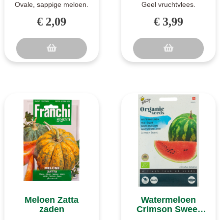
Ovale, sappige meloen.
Geel vruchtvlees.
Piel de Sapo is een
Watermeloen met zoet,
€ 2,09
€ 3,99
ovaalvormige, zeer
geel vruchtvlees. Anguria
sappige meloe..
Janosik i..
Meloen Zatta
Watermeloen
zaden
Crimson Sweet
BIO zaden