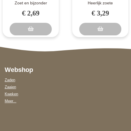
Zoet en bijzonder
Heerlijk zoete
gevormd. Dit soort
watermeloen. Crimson
€ 2,69
€ 3,29
meloen heeft een zeer
Sweet is een heerlijk
herkenbare, bijz..
zoete en sappige ..
Webshop
Zaden
Zaaien
Kweken
Meer...