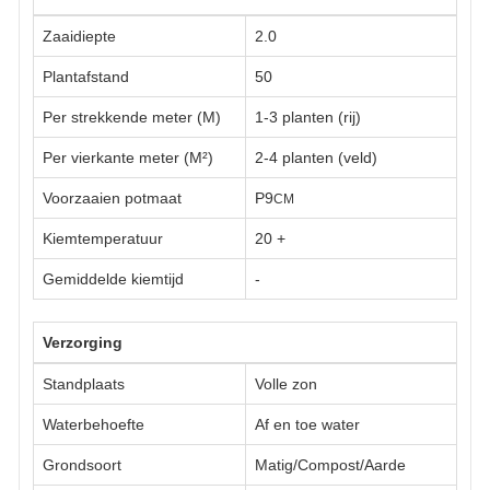
Zaaidiepte
2.0
Plantafstand
50
Per strekkende meter (M)
1-3 planten (rij)
Per vierkante meter (M²)
2-4 planten (veld)
Voorzaaien potmaat
P9
CM
Kiemtemperatuur
20
+
Gemiddelde kiemtijd
-
Verzorging
Standplaats
Volle zon
Waterbehoefte
Af en toe water
Grondsoort
Matig/Compost/Aarde