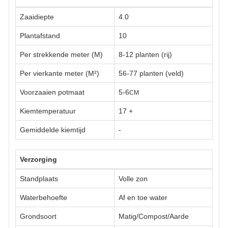
Zaaidiepte
4.0
Plantafstand
10
Per strekkende meter (M)
8-12 planten (rij)
Per vierkante meter (M²)
56-77 planten (veld)
Voorzaaien potmaat
5-6
CM
Kiemtemperatuur
17
+
Gemiddelde kiemtijd
-
Verzorging
Standplaats
Volle zon
Waterbehoefte
Af en toe water
Grondsoort
Matig/Compost/Aarde