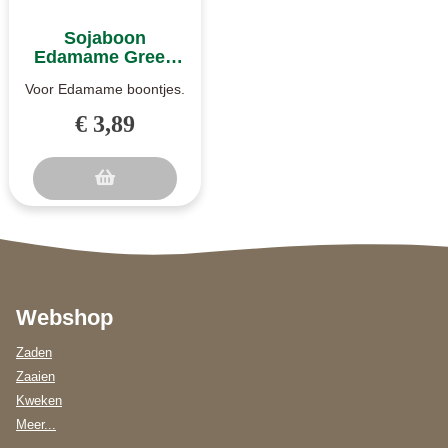
Sojaboon
Edamame Green
Shell zaden
Voor Edamame boontjes.
Zeer productief en
€ 3,89
bovendien ook vroeg ras
sojaboon...
Webshop
Zaden
Zaaien
Kweken
Meer...