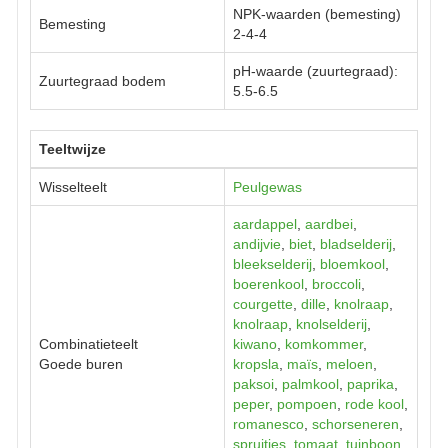
NPK-waarden (bemesting)
Bemesting
2-4-4
pH-waarde (zuurtegraad):
Zuurtegraad bodem
5.5-6.5
Teeltwijze
Wisselteelt
Peulgewas
aardappel
,
aardbei
,
andijvie
,
biet
,
bladselderij
,
bleekselderij
,
bloemkool
,
boerenkool
,
broccoli
,
courgette
,
dille
,
knolraap
,
knolraap
,
knolselderij
,
Combinatieteelt
kiwano
,
komkommer
,
Goede buren
kropsla
,
maïs
,
meloen
,
paksoi
,
palmkool
,
paprika
,
peper
,
pompoen
,
rode kool
,
romanesco
,
schorseneren
,
spruitjes
,
tomaat
,
tuinboon
,